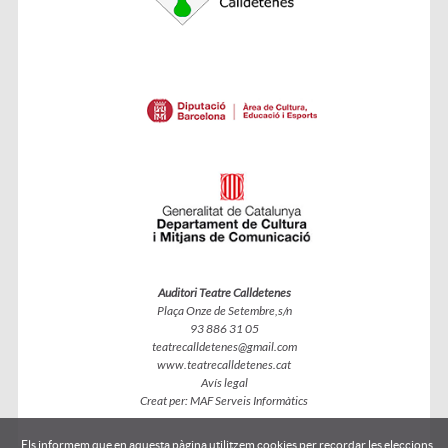
Auditori Teatre Calldetenes
Plaça Onze de Setembre,s/n
93 886 31 05
teatrecalldetenes@gmail.com
www.teatrecalldetenes.cat
Avís legal
Creat per:
MAF Serveis Informàtics
Els informem que en aquesta pàgina utilitzem cookies per recordar les eleccions