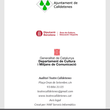
Auditori Teatre Calldetenes
Plaça Onze de Setembre,s/n
93 886 31 05
teatrecalldetenes@gmail.com
www.teatrecalldetenes.cat
Avís legal
Creat per:
MAF Serveis Informàtics