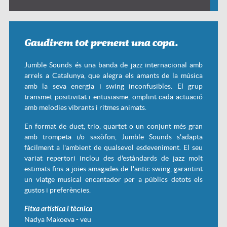
Gaudirem tot prenent una copa.
Jumble Sounds és una banda de jazz internacional amb
arrels a Catalunya, que alegra els amants de la música
amb la seva energia i swing inconfusibles. El grup
transmet positivitat i entusiasme, omplint cada actuació
amb melodies vibrants i ritmes animats.
En format de duet, trio, quartet o un conjunt més gran
amb trompeta i/o saxòfon, Jumble Sounds s'adapta
fàcilment a l'ambient de qualsevol esdeveniment. El seu
variat repertori inclou des d'estàndards de jazz molt
estimats fins a joies amagades de l'antic swing, garantint
un viatge musical encantador per a públics detots els
gustos i preferències.
Fitxa artística i tècnica
Nadya Makoeva - veu